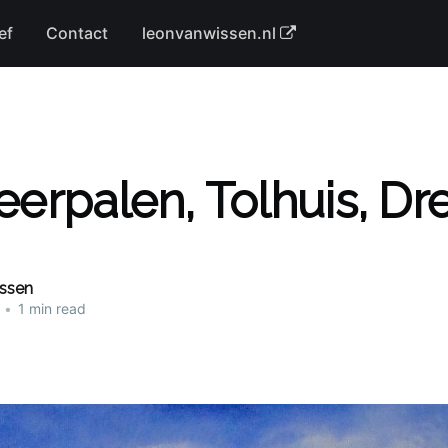
ef
Contact
leonvanwissen.nl
rpalen, Tolhuis, Dr
issen
•
1 min read