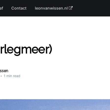
ef
Contact
leonvanwissen.nl
erlegmeer)
issen
•
1 min read