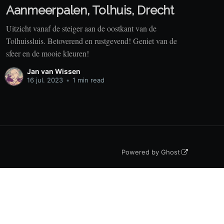
Aanmeerpalen, Tolhuis, Drecht
Uitzicht vanaf de steiger aan de oostkant van de
Tolhuissluis. Betoverend en rustgevend! Geniet van de
sfeer en de mooie kleuren!
Jan van Wissen
16 jul. 2023
•
1 min read
Powered by Ghost